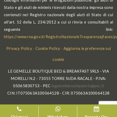
Obblighi informativi per le erogazioni pubbliche: gli aiuti di
Stato e gli aiuti de minimis ricevuti dalla nostra impresa sono
contenuti nel Registro nazionale degli aiuti di Stato di cui
all'art. 52 della L. 234/2012 a cui si rinvia e consultabili al
seguente link:
https://www.rna.gov.it/RegistroNazionaleTrasparenzajfaces/
Privacy Policy
-
Cookie Policy
-
Aggiorna le preferenze sui
cookie
LE GEMELLE BOUTIQUE BED & BREAKFAST SRLS - VIA
MORELLI N.2 - 73055 TORRE SUDA RACALE - P.IVA:
05065830753 - PEC
gel
lleme
tuobe
seuqi
p@slr
ti.ce
CIN: IT075063A100064128 - CIR: 075063A100064128
Chiamaci
WhatsApp
Prenota Ora