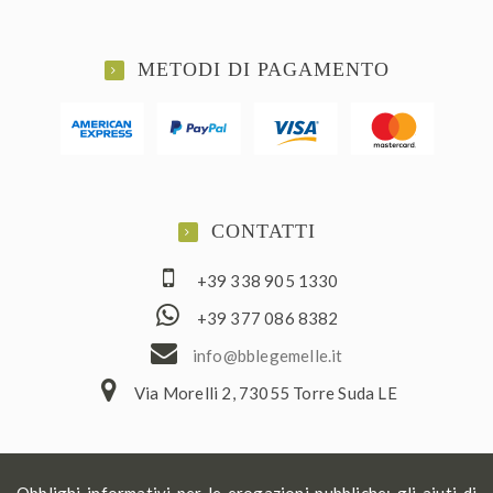
METODI DI PAGAMENTO
CONTATTI
+39 338 905 1330
+39 377 086 8382
ofni
elbb@
lemeg
ti.el
Via Morelli 2, 73055 Torre Suda LE