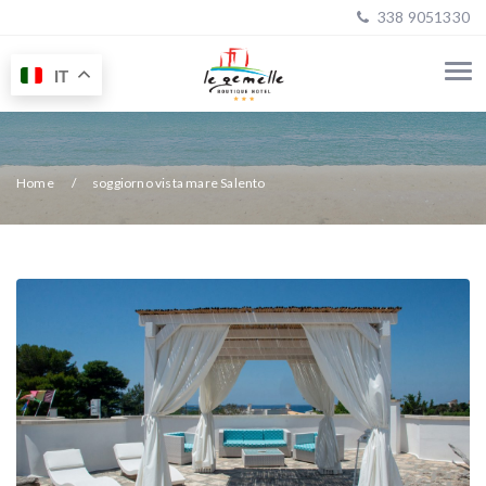
338 9051330
IT
Home
soggiorno vista mare Salento