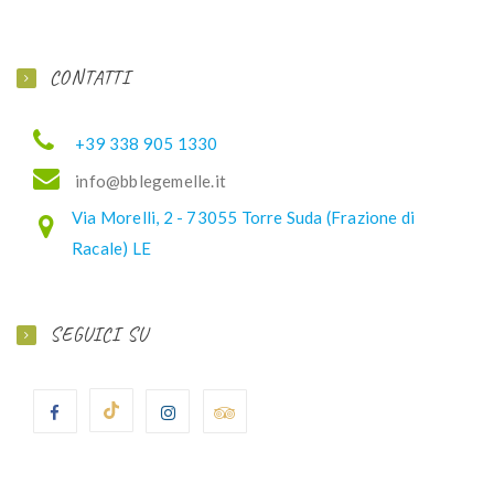
CONTATTI
+39 338 905 1330
ofni
elbb@
lemeg
ti.el
Via Morelli, 2 - 73055 Torre Suda (Frazione di
Racale) LE
SEGUICI SU