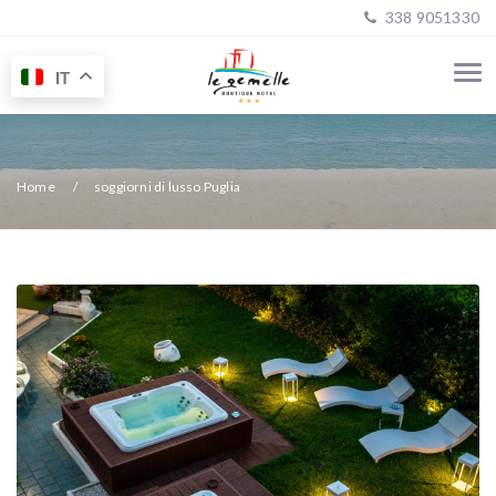
338 9051330
IT
Home
soggiorni di lusso Puglia