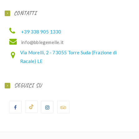
CONTATTI
+39 338 905 1330
ofni
elbb@
lemeg
ti.el
Via Morelli, 2 - 73055 Torre Suda (Frazione di
Racale) LE
SEGUICI SU