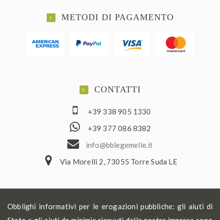
METODI DI PAGAMENTO
CONTATTI
+39 338 905 1330
+39 377 086 8382
ofni
elbb@
lemeg
ti.el
Via Morelli 2, 73055 Torre Suda LE
Obblighi informativi per le erogazioni pubbliche: gli aiuti di