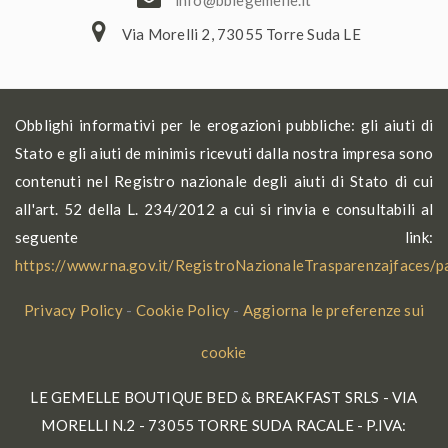
ofni
elbb@
lemeg
ti.el
Via Morelli 2, 73055 Torre Suda LE
Obblighi informativi per le erogazioni pubbliche: gli aiuti di
Stato e gli aiuti de minimis ricevuti dalla nostra impresa sono
contenuti nel Registro nazionale degli aiuti di Stato di cui
all'art. 52 della L. 234/2012 a cui si rinvia e consultabili al
seguente link:
https://www.rna.gov.it/RegistroNazionaleTrasparenzajfaces/
Privacy Policy
-
Cookie Policy
-
Aggiorna le preferenze sui
cookie
LE GEMELLE BOUTIQUE BED & BREAKFAST SRLS - VIA
MORELLI N.2 - 73055 TORRE SUDA RACALE - P.IVA: