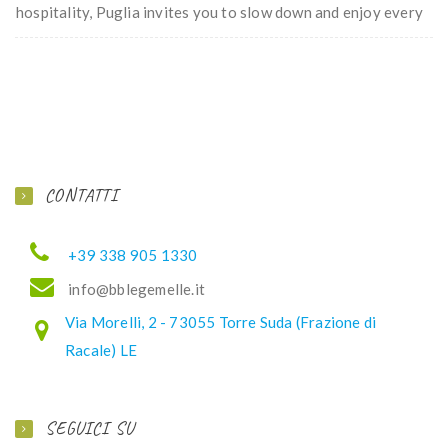
hospitality, Puglia invites you to slow down and enjoy every
CONTATTI
+39 338 905 1330
ofni
elbb@
lemeg
ti.el
Via Morelli, 2 - 73055 Torre Suda (Frazione di
Racale) LE
SEGUICI SU