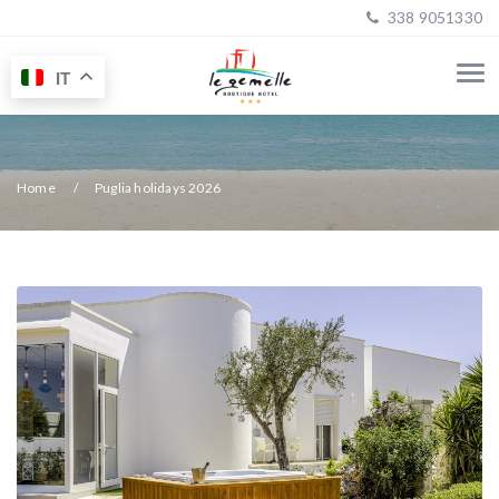
338 9051330
IT
Home
Puglia holidays 2026