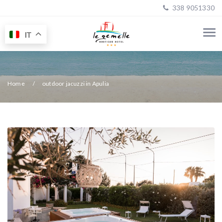
338 9051330
IT
Home
outdoor jacuzzi in Apulia