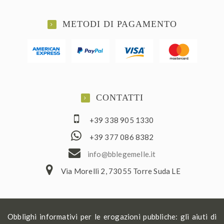
METODI DI PAGAMENTO
CONTATTI
+39 338 905 1330
+39 377 086 8382
ofni
elbb@
lemeg
ti.el
Via Morelli 2, 73055 Torre Suda LE
Obblighi informativi per le erogazioni pubbliche: gli aiuti di