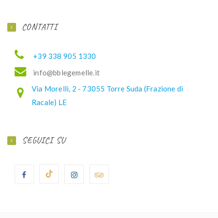
CONTATTI
+39 338 905 1330
ofni
elbb@
lemeg
ti.el
Via Morelli, 2 - 73055 Torre Suda (Frazione di
Racale) LE
SEGUICI SU