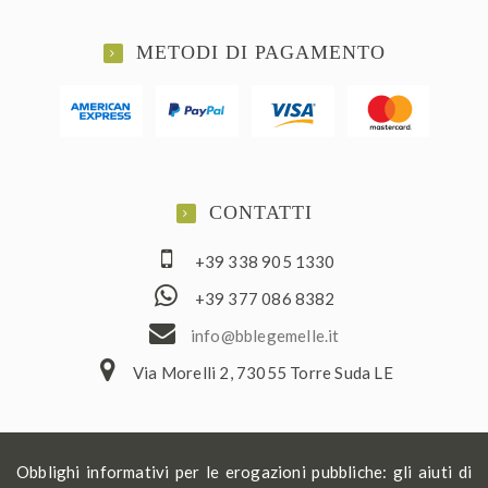
METODI DI PAGAMENTO
CONTATTI
+39 338 905 1330
+39 377 086 8382
ofni
elbb@
lemeg
ti.el
Via Morelli 2, 73055 Torre Suda LE
Obblighi informativi per le erogazioni pubbliche: gli aiuti di