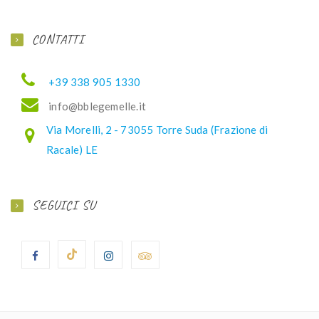
CONTATTI
+39 338 905 1330
ofni
elbb@
lemeg
ti.el
Via Morelli, 2 - 73055 Torre Suda (Frazione di
Racale) LE
SEGUICI SU