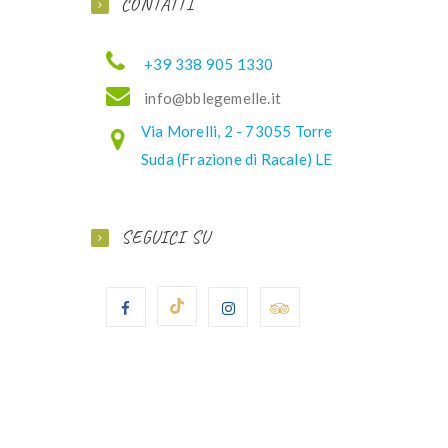
CONTATTI
+39 338 905 1330
ofni
elbb@
lemeg
ti.el
Via Morelli, 2 - 73055 Torre
Suda (Frazione di Racale) LE
SEGUICI SU