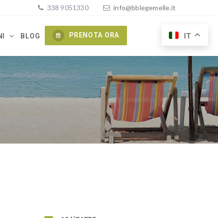
338 9051330
ofni
elbb@
lemeg
ti.el
PRENOTA ORA
IT
NI
BLOG