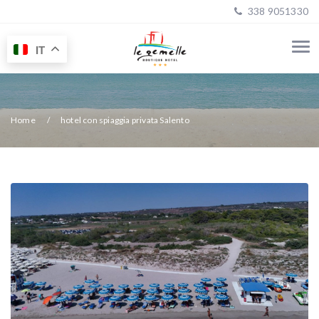
338 9051330
IT
Home
hotel con spiaggia privata Salento