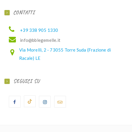
CONTATTI
+39 338 905 1330
ofni
elbb@
lemeg
ti.el
Via Morelli, 2 - 73055 Torre Suda (Frazione di
Racale) LE
SEGUICI SU