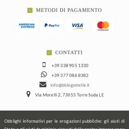
METODI DI PAGAMENTO
CONTATTI
+39 338 905 1330
+39 377 086 8382
ofni
elbb@
lemeg
ti.el
Via Morelli 2, 73055 Torre Suda LE
Obblighi informativi per le erogazioni pubbliche: gli aiuti di