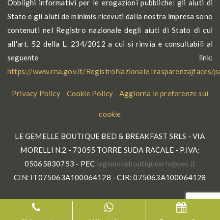
Obblighi informativi per le erogazioni pubbliche: gli aiuti di
Stato e gli aiuti de minimis ricevuti dalla nostra impresa sono
contenuti nel Registro nazionale degli aiuti di Stato di cui
all'art. 52 della L. 234/2012 a cui si rinvia e consultabili al
seguente link:
https://www.rna.gov.it/RegistroNazionaleTrasparenzajfaces/
Privacy Policy
-
Cookie Policy
-
Aggiorna le preferenze sui
cookie
LE GEMELLE BOUTIQUE BED & BREAKFAST SRLS - VIA
MORELLI N.2 - 73055 TORRE SUDA RACALE - P.IVA:
05065830753 - PEC
gel
lleme
tuobe
seuqi
p@slr
ti.ce
CIN: IT075063A100064128 - CIR: 075063A100064128