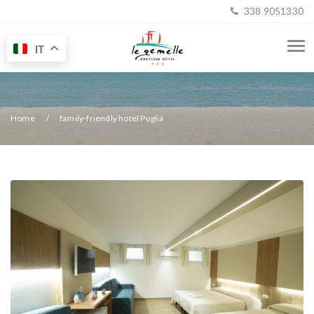
338 9051330
IT
Home
family-friendly hotel Puglia