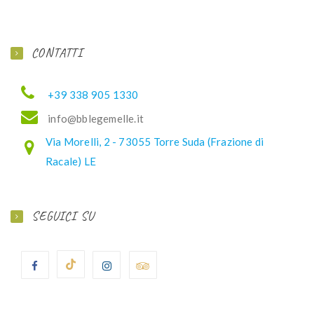
CONTATTI
+39 338 905 1330
ofni
elbb@
lemeg
ti.el
Via Morelli, 2 - 73055 Torre Suda (Frazione di
Racale) LE
SEGUICI SU