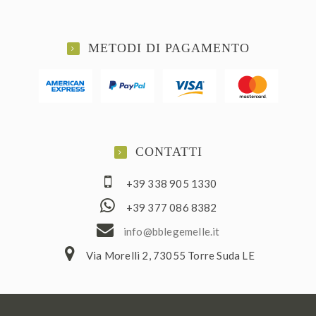
METODI DI PAGAMENTO
CONTATTI
+39 338 905 1330
+39 377 086 8382
ofni
elbb@
lemeg
ti.el
Via Morelli 2, 73055 Torre Suda LE