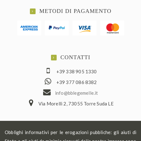
METODI DI PAGAMENTO
CONTATTI
+39 338 905 1330
+39 377 086 8382
ofni
elbb@
lemeg
ti.el
Via Morelli 2, 73055 Torre Suda LE
Obblighi informativi per le erogazioni pubbliche: gli aiuti di