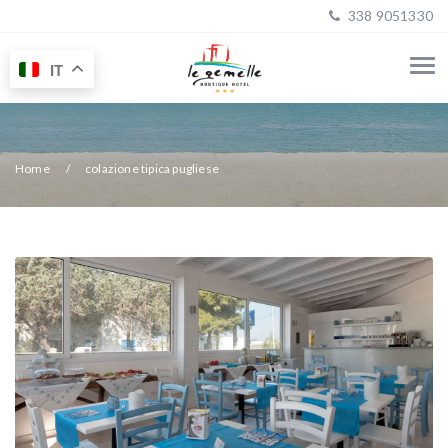
338 9051330
IT
Home
colazione tipica pugliese