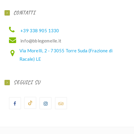
CONTATTI
+39 338 905 1330
ofni
elbb@
lemeg
ti.el
Via Morelli, 2 - 73055 Torre Suda (Frazione di
Racale) LE
SEGUICI SU