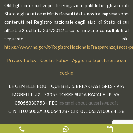
Obblighi informativi per le erogazioni pubbliche: gli aiuti di
Stato e gli aiuti de minimis ricevuti dalla nostra impresa sono
contenuti nel Registro nazionale degli aiuti di Stato di cui
all'art. 52 della L. 234/2012 a cui si rinvia e consultabili al
seguente link:
https://www.rna.gov.it/RegistroNazionaleTrasparenzajfaces/
Privacy Policy
-
Cookie Policy
-
Aggiorna le preferenze sui
cookie
LE GEMELLE BOUTIQUE BED & BREAKFAST SRLS - VIA
MORELLI N.2 - 73055 TORRE SUDA RACALE - P.IVA:
05065830753 - PEC
gel
lleme
tuobe
seuqi
p@slr
ti.ce
CIN: IT075063A100064128 - CIR: 075063A100064128