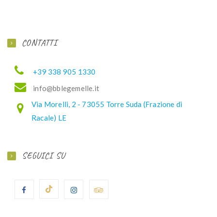
CONTATTI
+39 338 905 1330
ofni
elbb@
lemeg
ti.el
Via Morelli, 2 - 73055 Torre Suda (Frazione di
Racale) LE
SEGUICI SU