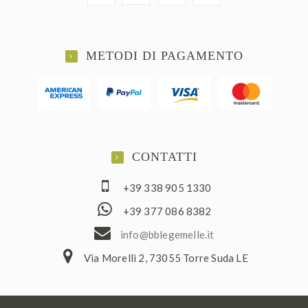
METODI DI PAGAMENTO
CONTATTI
+39 338 905 1330
+39 377 086 8382
ofni
elbb@
lemeg
ti.el
Via Morelli 2, 73055 Torre Suda LE