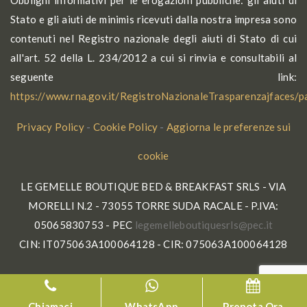
Obblighi informativi per le erogazioni pubbliche: gli aiuti di
Stato e gli aiuti de minimis ricevuti dalla nostra impresa sono
contenuti nel Registro nazionale degli aiuti di Stato di cui
all'art. 52 della L. 234/2012 a cui si rinvia e consultabili al
seguente link:
https://www.rna.gov.it/RegistroNazionaleTrasparenzajfaces/
Privacy Policy
-
Cookie Policy
-
Aggiorna le preferenze sui
cookie
LE GEMELLE BOUTIQUE BED & BREAKFAST SRLS - VIA
MORELLI N.2 - 73055 TORRE SUDA RACALE - P.IVA:
05065830753 - PEC
gel
lleme
tuobe
seuqi
p@slr
ti.ce
CIN: IT075063A100064128 - CIR: 075063A100064128
Chiamaci
WhatsApp
Prenota Ora