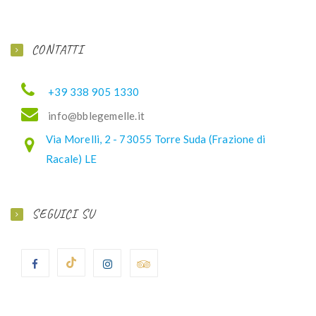
CONTATTI
+39 338 905 1330
ofni
elbb@
lemeg
ti.el
Via Morelli, 2 - 73055 Torre Suda (Frazione di
Racale) LE
SEGUICI SU