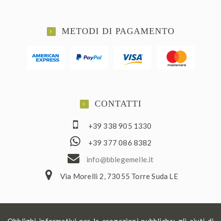
METODI DI PAGAMENTO
CONTATTI
+39 338 905 1330
+39 377 086 8382
ofni
elbb@
lemeg
ti.el
Via Morelli 2, 73055 Torre Suda LE