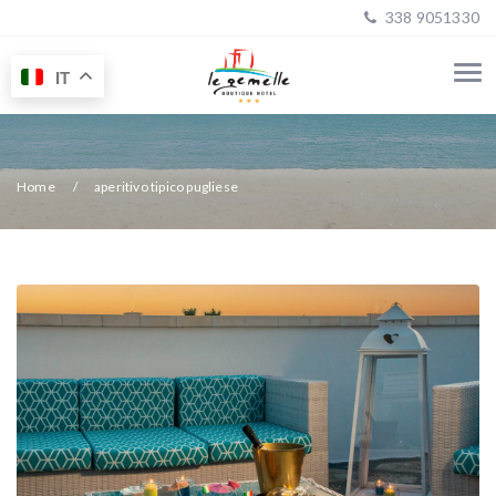
338 9051330
IT
Home
aperitivo tipico pugliese