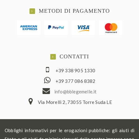
METODI DI PAGAMENTO
CONTATTI
+39 338 905 1330
+39 377 086 8382
ofni
elbb@
lemeg
ti.el
Via Morelli 2, 73055 Torre Suda LE
Obblighi informativi per le erogazioni pubbliche: gli aiuti di