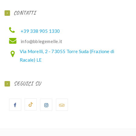
CONTATTI
+39 338 905 1330
ofni
elbb@
lemeg
ti.el
Via Morelli, 2 - 73055 Torre Suda (Frazione di
Racale) LE
SEGUICI SU