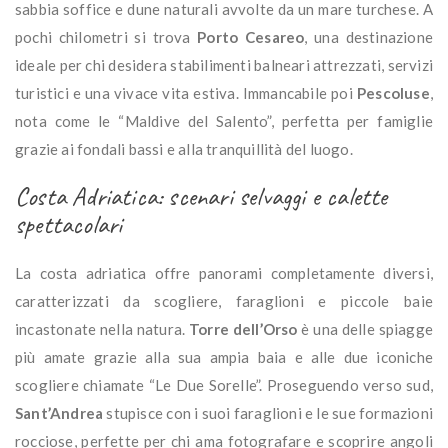
sabbia soffice e dune naturali avvolte da un mare turchese. A
pochi chilometri si trova
Porto Cesareo
, una destinazione
ideale per chi desidera stabilimenti balneari attrezzati, servizi
turistici e una vivace vita estiva. Immancabile poi
Pescoluse
,
nota come le “Maldive del Salento”, perfetta per famiglie
grazie ai fondali bassi e alla tranquillità del luogo.
Costa Adriatica: scenari selvaggi e calette
spettacolari
La costa adriatica offre panorami completamente diversi,
caratterizzati da scogliere, faraglioni e piccole baie
incastonate nella natura.
Torre dell’Orso
è una delle spiagge
più amate grazie alla sua ampia baia e alle due iconiche
scogliere chiamate “Le Due Sorelle”. Proseguendo verso sud,
Sant’Andrea
stupisce con i suoi faraglioni e le sue formazioni
rocciose, perfette per chi ama fotografare e scoprire angoli