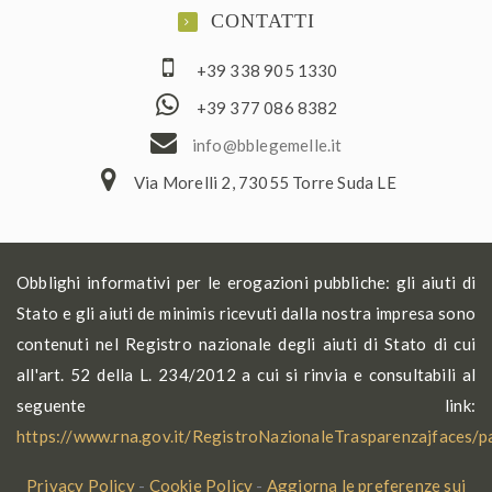
CONTATTI
+39 338 905 1330
+39 377 086 8382
ofni
elbb@
lemeg
ti.el
Via Morelli 2, 73055 Torre Suda LE
Obblighi informativi per le erogazioni pubbliche: gli aiuti di
Stato e gli aiuti de minimis ricevuti dalla nostra impresa sono
contenuti nel Registro nazionale degli aiuti di Stato di cui
all'art. 52 della L. 234/2012 a cui si rinvia e consultabili al
seguente link:
https://www.rna.gov.it/RegistroNazionaleTrasparenzajfaces/
Privacy Policy
-
Cookie Policy
-
Aggiorna le preferenze sui