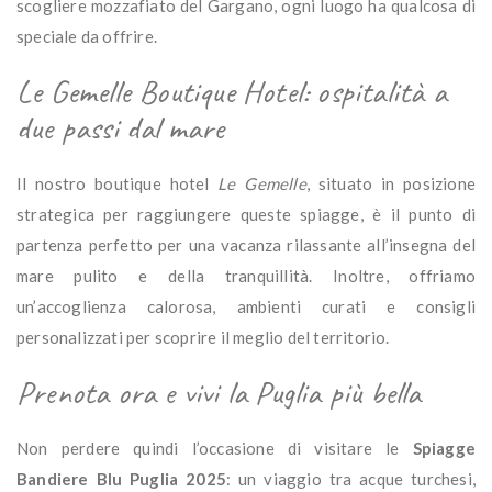
scogliere
mozzafiato
del
Gargano,
ogni
luogo
ha
qualcosa
di
speciale
da
offrire.
Le
Gemelle
Boutique
Hotel:
ospitalità
a
due
passi
dal
mare
Il
nostro
boutique
hotel
Le
Gemelle
,
situato
in
posizione
strategica
per
raggiungere
queste
spiagge,
è
il
punto
di
partenza
perfetto
per
una
vacanza
rilassante
all’insegna
del
mare
pulito
e
della
tranquillità. Inoltre, o
ffriamo
un’accoglienza
calorosa,
ambienti
curati
e
consigli
personalizzati
per
scoprire
il
meglio
del
territorio.
Prenota
ora
e
vivi
la
Puglia
più
bella
Non
perdere quindi
l’occasione
di
visitare
le
Spiagge
Bandiere
Blu
Puglia
2025
:
un
viaggio
tra
acque
turchesi,