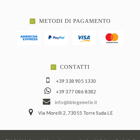
METODI DI PAGAMENTO
CONTATTI
+39 338 905 1330
+39 377 086 8382
ofni
elbb@
lemeg
ti.el
Via Morelli 2, 73055 Torre Suda LE