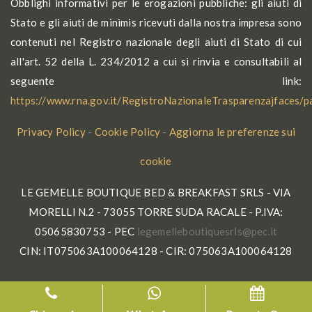
Obblighi informativi per le erogazioni pubbliche: gli aiuti di
Stato e gli aiuti de minimis ricevuti dalla nostra impresa sono
contenuti nel Registro nazionale degli aiuti di Stato di cui
all'art. 52 della L. 234/2012 a cui si rinvia e consultabili al
seguente link:
https://www.rna.gov.it/RegistroNazionaleTrasparenzajfaces/
Privacy Policy
-
Cookie Policy
-
Aggiorna le preferenze sui
cookie
LE GEMELLE BOUTIQUE BED & BREAKFAST SRLS - VIA
MORELLI N.2 - 73055 TORRE SUDA RACALE - P.IVA:
05065830753 - PEC
gel
lleme
tuobe
seuqi
p@slr
ti.ce
CIN: IT075063A100064128 - CIR: 075063A100064128