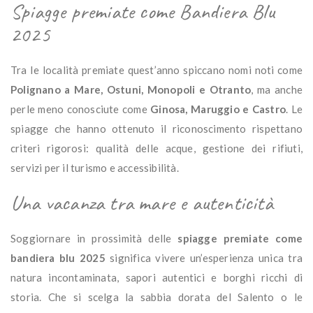
Spiagge premiate come Bandiera Blu
2025
Tra
le
località
premiate
quest’anno
spiccano
nomi
noti
come
Polignano
a
Mare,
Ostuni,
Monopoli
e
Otranto
,
ma
anche
perle
meno
conosciute
come
Ginosa,
Maruggio
e
Castro
.
Le
spiagge
che
hanno
ottenuto
il
riconoscimento
rispettano
criteri
rigorosi:
qualità
delle
acque,
gestione
dei
rifiuti,
servizi
per
il
turismo
e
accessibilità.
Una
vacanza
tra
mare
e
autenticità
Soggiornare
in
prossimità
delle
spiagge premiate come
bandiera blu 2025
significa
vivere
un’esperienza
unica
tra
natura
incontaminata,
sapori
autentici
e
borghi
ricchi
di
storia.
Che
si
scelga
la
sabbia
dorata
del
Salento
o
le