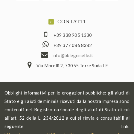
CONTATTI
+39 338 905 1330
+39 377 086 8382
ofni
elbb@
lemeg
ti.el
Via Morelli 2, 73055 Torre Suda LE
Obblighi informativi per le erogazioni pubbliche: gli aiuti di
Stato e gli aiuti de minimis ricevuti dalla nostra impresa sono
contenuti nel Registro nazionale degli aiuti di Stato di cui
all'art. 52 della L. 234/2012 a cui si rinvia e consultabili al
seguente link: