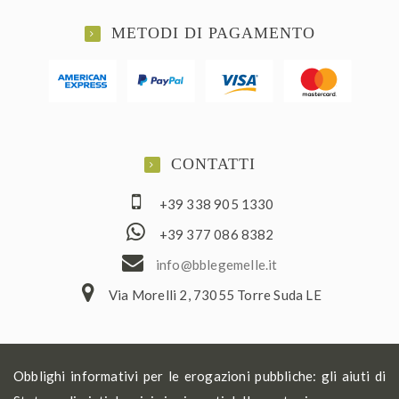
METODI DI PAGAMENTO
CONTATTI
+39 338 905 1330
+39 377 086 8382
ofni
elbb@
lemeg
ti.el
Via Morelli 2, 73055 Torre Suda LE
Obblighi informativi per le erogazioni pubbliche: gli aiuti di