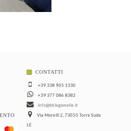
CONTATTI
+39 338 905 1330
+39 377 086 8382
ofni
elbb@
lemeg
ti.el
MENTO
Via Morelli 2, 73055 Torre Suda
LE