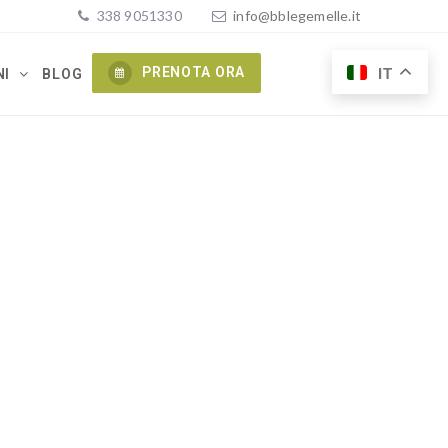
338 9051330
ofni
elbb@
lemeg
ti.el
PRENOTA ORA
IT
NI
BLOG