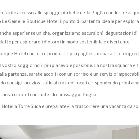
un facile accesso alle spiagge più belle della Puglia con le sue acque 
de Le Gemelle Boutique Hotel il punto di partenza ideale per esplora
nche esperienze uniche, organizziamo escursioni, degustazioni di vini
lette per esplorare i dintorni in modo sostenibile e divertente.
tique Hotel che offre prodotti tipici pugliesi preparati con ingredie
l vostro soggiorno il più piacevole possibile. La nostra squadra è 
alla partenza, sarete accolti con un sorriso e un servizio impeccab
ndo consigli preziosi sulle attrazioni locali e rispondendo prontam
el nostro hotel con suite idromassaggio Puglia.
Hotel a Torre Suda e preparatevi a trascorrere una vacanza da sogno