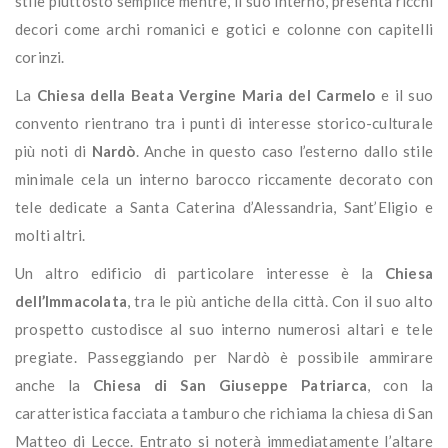
stile piuttosto semplice mentre, il suo interno, presenta ricchi
decori come archi romanici e gotici e colonne con capitelli
corinzi.
La
Chiesa della Beata Vergine Maria del Carmelo
e il suo
convento rientrano tra i punti di interesse storico-culturale
più noti di
Nardò
. Anche in questo caso l’esterno dallo stile
minimale cela un interno barocco riccamente decorato con
tele dedicate a Santa Caterina d’Alessandria, Sant’Eligio e
molti altri.
Un altro edificio di particolare interesse è la
Chiesa
dell’Immacolata
, tra le più antiche della città. Con il suo alto
prospetto custodisce al suo interno numerosi altari e tele
pregiate. Passeggiando per Nardò è possibile ammirare
anche la
Chiesa di San Giuseppe Patriarca
, con la
caratteristica facciata a tamburo che richiama la chiesa di San
Matteo di Lecce. Entrato si noterà immediatamente l’altare