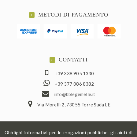
METODI DI PAGAMENTO
CONTATTI
+39 338 905 1330
+39 377 086 8382
ofni
elbb@
lemeg
ti.el
Via Morelli 2, 73055 Torre Suda LE
Obblighi informativi per le erogazioni pubbliche: gli aiuti di