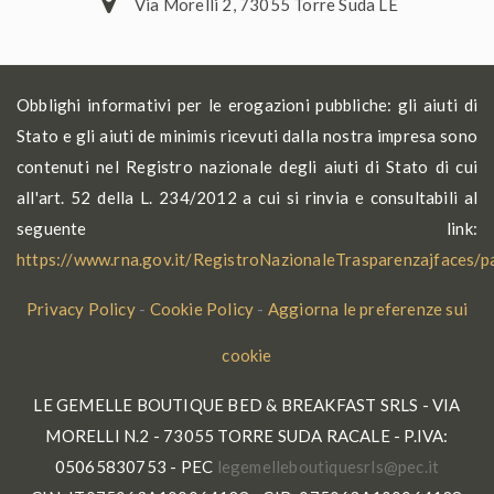
Via Morelli 2, 73055 Torre Suda LE
Obblighi informativi per le erogazioni pubbliche: gli aiuti di
Stato e gli aiuti de minimis ricevuti dalla nostra impresa sono
contenuti nel Registro nazionale degli aiuti di Stato di cui
all'art. 52 della L. 234/2012 a cui si rinvia e consultabili al
seguente link:
https://www.rna.gov.it/RegistroNazionaleTrasparenzajfaces/
Privacy Policy
-
Cookie Policy
-
Aggiorna le preferenze sui
cookie
LE GEMELLE BOUTIQUE BED & BREAKFAST SRLS - VIA
MORELLI N.2 - 73055 TORRE SUDA RACALE - P.IVA:
05065830753 - PEC
gel
lleme
tuobe
seuqi
p@slr
ti.ce