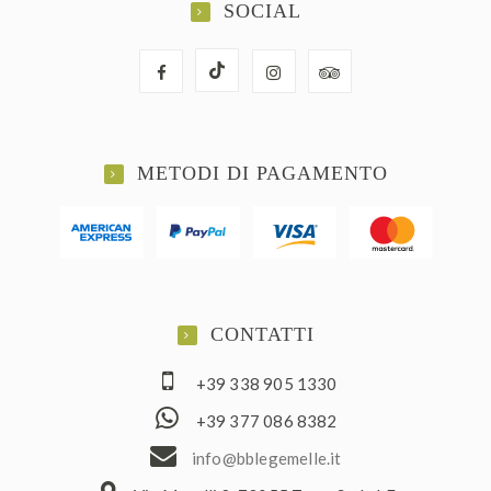
SOCIAL
METODI DI PAGAMENTO
CONTATTI
+39 338 905 1330
+39 377 086 8382
ofni
elbb@
lemeg
ti.el